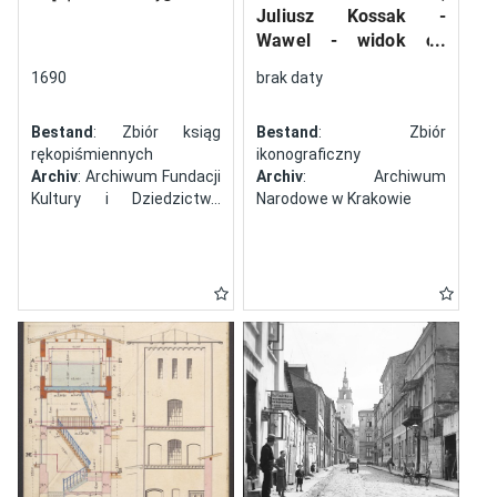
Juliusz Kossak -
Wawel - widok od
północy
1690
brak daty
Bestand
: Zbiór ksiąg
Bestand
: Zbiór
rękopiśmiennych
ikonograficzny
Archiv
: Archiwum Fundacji
Archiv
: Archiwum
Kultury i Dziedzictwa
Narodowe w Krakowie
Ormian Polskich