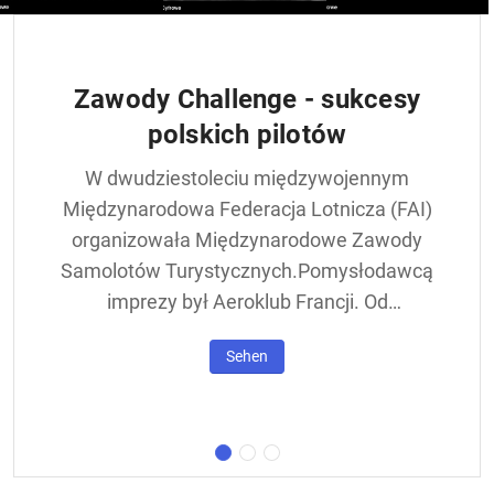
Zawody Challenge - sukcesy
polskich pilotów
W dwudziestoleciu międzywojennym
Międzynarodowa Federacja Lotnicza (FAI)
organizowała Międzynarodowe Zawody
Samolotów Turystycznych.Pomysłodawcą
imprezy był Aeroklub Francji. Od
francuskiej nazwy - Challenge International
Sehen
de Tourisme – zawody nazywane były w
skrócie Challengem. Ich stałym punktem
był lot okrężny dookoła Europy, na którego
trasie znajdowała się m.in. Warszawa.
Ocenie podlegał też poziom techniczny