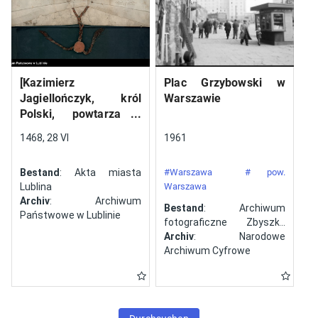
[Kazimierz
Plac Grzybowski w
Jagiellończyk, król
Warszawie
Polski, powtarza i
potwierdza dokument
1468, 28 VI
1961
wystawiony w Lublinie,
13 V 1461 r. przez
Bestand
: Akta miasta
#Warszawa
# pow.
Jana ze Szczekocin,
Lublina
Warszawa
starostę
Archiv
: Archiwum
Bestand
: Archiwum
Państwowe w Lublinie
fotograficzne Zbyszka
Siemaszki
Archiv
: Narodowe
Archiwum Cyfrowe