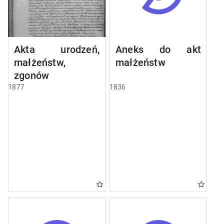
Akta urodzeń,
Aneks do akt
małżeństw,
małżeństw
zgonów
1877
1836