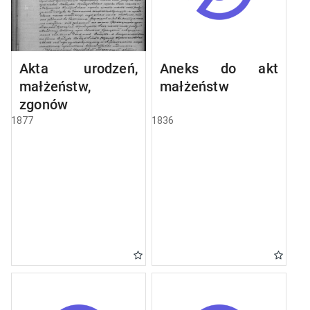
Akta urodzeń,
Aneks do akt
małżeństw,
małżeństw
zgonów
1877
1836