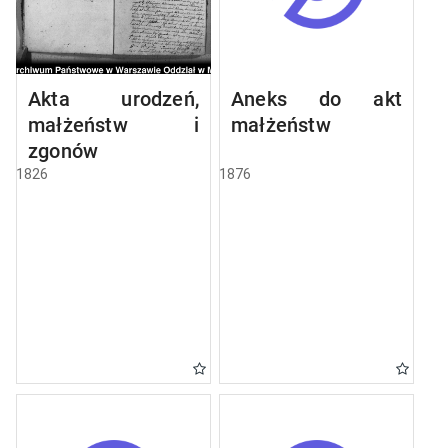
Akta urodzeń,
Aneks do akt
małżeństw i
małżeństw
zgonów
1826
1876