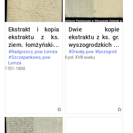
Ekstrakt i kopia
Dwie kopie
ekstraktu z ks.
ekstraktu z ks. gr.
ziem. łomżyńskich
wyszogrodzkich
wizji granic z 1524
oblaty z 1731 roku
#Radgoszcz, pow. Łomża
#Drwały, pow. Wyszogród
#Szczepankowo, pow.
II poł. XVIII wieku
roku między
dokumentu, w
Łomża
dobrami opata
którym Kazimierz,
1701-1800
Stanisława
ks. mazowiecki
Barczykowskiego
(1353, 15 V idibus
Szczepankowo i
maii - in
Wszerzec a
Wyszogrod)
dobrami
potwierdza
szlacheckimi
przywilej
Radgoszcz
Bolesława, ks.
mazowieckiego