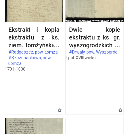
Ekstrakt i kopia
Dwie kopie
ekstraktu z ks.
ekstraktu z ks. gr.
ziem. łomżyńskich
wyszogrodzkich
wizji granic z 1524
oblaty z 1731 roku
#Radgoszcz, pow. Łomża
#Drwały, pow. Wyszogród
#Szczepankowo, pow.
II poł. XVIII wieku
roku między
dokumentu, w
Łomża
dobrami opata
którym Kazimierz,
1701-1800
Stanisława
ks. mazowiecki
Barczykowskiego
(1353, 15 V idibus
Szczepankowo i
maii - in
Wszerzec a
Wyszogrod)
dobrami
potwierdza
szlacheckimi
przywilej
Radgoszcz
Bolesława, ks.
mazowieckiego