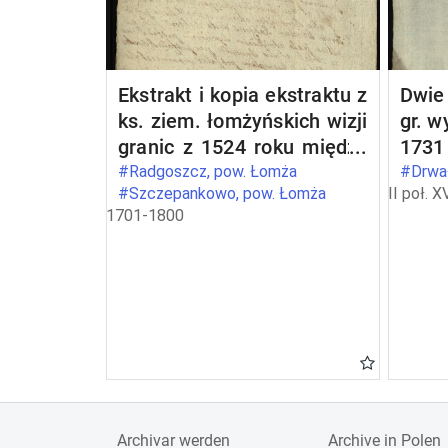
Ekstrakt i kopia ekstraktu z
Dwie 
ks. ziem. łomżyńskich wizji
gr. w
granic z 1524 roku między
1731
dobrami opata Stanisława
któr
#Radgoszcz, pow. Łomża
#Drwał
#Szczepankowo, pow. Łomża
II poł. X
Barczykowskiego
mazo
1701-1800
Szczepankowo i Wszerzec
idibu
a dobrami szlacheckimi
pot
Radgoszcz
Bo
mazo
IX qu
- in
ksią
bene
brze
Archivar werden
Archive in Polen