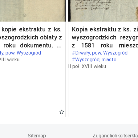
kopie ekstraktu z ks.
Kopia ekstraktu z ks. z
yszogrodzkich oblaty z
wyszogrodzkich rezygn
 roku dokumentu, w
z 1581 roku mieszc
ym Kazimierz, ks.
wyszogrodzkich Pio
y, pow. Wyszogród
#Drwały, pow. Wyszogród
VIII wieku
#Wyszogród, miasto
wiecki (1353, 15 V
Pianki i Urszuli Wodcz
II poł. XVIII wieku
s maii - in Wyszogrod)
z wójtostwa w Drwałac
wierdza przywilej
rzecz opata Pio
lesława, ks.
Borukowskiego
wieckiego (1303, 28
arto calendas octobris
 Jazdów), w którym
żę nadaje klasztorowi
dyktynów w Płocku
g Wisły we wioskach
Sitemap
Zugänglichkeitserkl