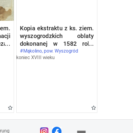
iem.
Kopia ekstraktu z ks. ziem.
acji
wyszogrodzkich oblaty
zan
dokonanej w 1582 roku
tra
relacji intromisji opata
#Mąkolino, pow. Wyszogród
koniec XVIII wieku
anki
Piotra Borukowskiego do
h na
dóbr Drwały wpisanej do
tra
ks. gr. wyszogrodzkich w
1581 roku
ärung