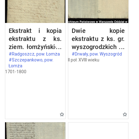
Ekstrakt i kopia
Dwie kopie
ekstraktu z ks.
ekstraktu z ks. gr.
ziem. łomżyńskich
wyszogrodzkich
wizji granic z 1524
oblaty z 1731 roku
#Radgoszcz, pow. Łomża
#Drwały, pow. Wyszogród
#Szczepankowo, pow.
II poł. XVIII wieku
roku między
dokumentu, w
Łomża
dobrami opata
którym Kazimierz,
1701-1800
Stanisława
ks. mazowiecki
Barczykowskiego
(1353, 15 V idibus
Szczepankowo i
maii - in
Wszerzec a
Wyszogrod)
dobrami
potwierdza
szlacheckimi
przywilej
Radgoszcz
Bolesława, ks.
mazowieckiego