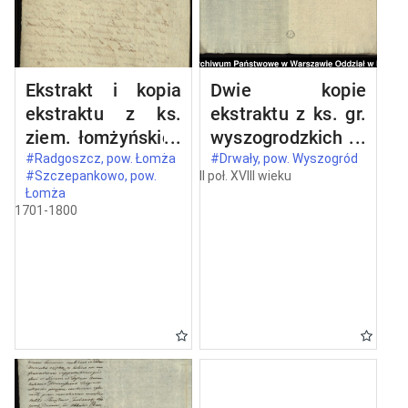
Ekstrakt i kopia
Dwie kopie
ekstraktu z ks.
ekstraktu z ks. gr.
ziem. łomżyńskich
wyszogrodzkich
wizji granic z 1524
oblaty z 1731 roku
#Radgoszcz, pow. Łomża
#Drwały, pow. Wyszogród
#Szczepankowo, pow.
II poł. XVIII wieku
roku między
dokumentu, w
Łomża
dobrami opata
którym Kazimierz,
1701-1800
Stanisława
ks. mazowiecki
Barczykowskiego
(1353, 15 V idibus
Szczepankowo i
maii - in
Wszerzec a
Wyszogrod)
dobrami
potwierdza
szlacheckimi
przywilej
Radgoszcz
Bolesława, ks.
mazowieckiego