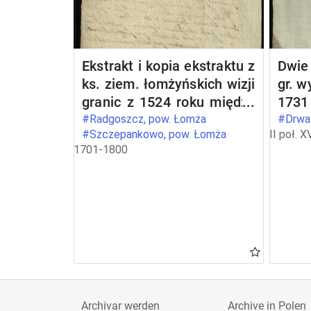
Ekstrakt i kopia ekstraktu z
Dwie 
ks. ziem. łomżyńskich wizji
gr. w
granic z 1524 roku między
1731
dobrami opata Stanisława
któr
#Radgoszcz, pow. Łomża
#Drwał
#Szczepankowo, pow. Łomża
II poł. X
Barczykowskiego
mazo
1701-1800
Szczepankowo i Wszerzec
idibu
a dobrami szlacheckimi
pot
Radgoszcz
Bo
mazo
IX qu
- in
ksią
bene
brze
Archivar werden
Archive in Polen