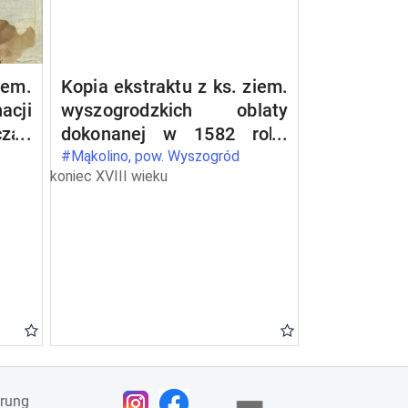
iem.
Kopia ekstraktu z ks. ziem.
acji
wyszogrodzkich oblaty
zan
dokonanej w 1582 roku
tra
relacji intromisji opata
#Mąkolino, pow. Wyszogród
koniec XVIII wieku
anki
Piotra Borukowskiego do
h na
dóbr Drwały wpisanej do
tra
ks. gr. wyszogrodzkich w
1581 roku
ärung