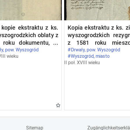
kopie ekstraktu z ks.
Kopia ekstraktu z ks. z
yszogrodzkich oblaty z
wyszogrodzkich rezygn
 roku dokumentu, w
z 1581 roku mieszc
ym Kazimierz, ks.
wyszogrodzkich Pio
y, pow. Wyszogród
#Drwały, pow. Wyszogród
VIII wieku
#Wyszogród, miasto
wiecki (1353, 15 V
Pianki i Urszuli Wodcz
II poł. XVIII wieku
s maii - in Wyszogrod)
z wójtostwa w Drwałac
wierdza przywilej
rzecz opata Pio
lesława, ks.
Borukowskiego
wieckiego (1303, 28
arto calendas octobris
 Jazdów), w którym
żę nadaje klasztorowi
dyktynów w Płocku
g Wisły we wioskach
Sitemap
Zugänglichkeitserkl