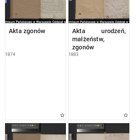
Akta zgonów
Akta urodzeń,
małżeństw,
zgonów
1874
1883