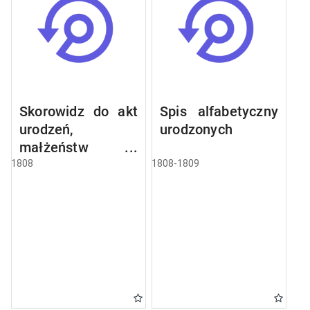
Skorowidz do akt
Spis alfabetyczny
urodzeń,
urodzonych
małżeństw i
zgonów
1808
1808-1809