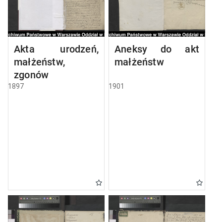
Akta urodzeń,
Aneksy do akt
małżeństw,
małżeństw
zgonów
1897
1901