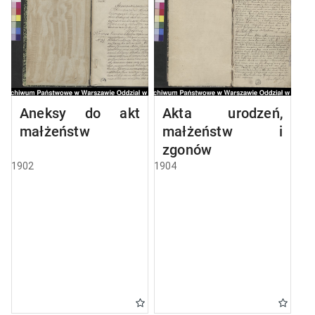
Aneksy do akt
Akta urodzeń,
małżeństw
małżeństw i
zgonów
1902
1904