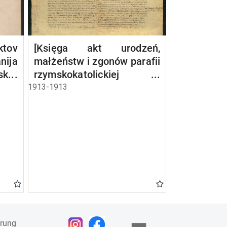
ov
[Księga akt urodzeń,
nija
małżeństw i zgonów parafii
sko-
rzymskokatolickiej w
sja,
Bakałarzewie z 1913 r.]
1913-1913
a i
ärung