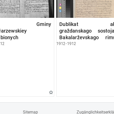
kta Gminy
Dublikat akt
łarzewskiey
graždanskago sostoja
ubionych
Bakalarževskago rim
kat. prichoda, rodivšich
812
1912-1912
brakosočetavšichsj
umieršich v 1912 g.
Sitemap
Zugänglichkeitserkl