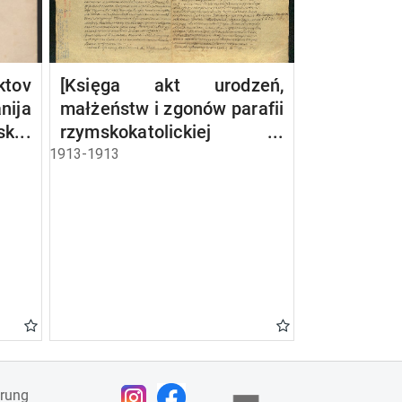
ov
[Księga akt urodzeń,
nija
małżeństw i zgonów parafii
sko-
rzymskokatolickiej w
sja,
Bakałarzewie z 1913 r.]
1913-1913
a i
ärung