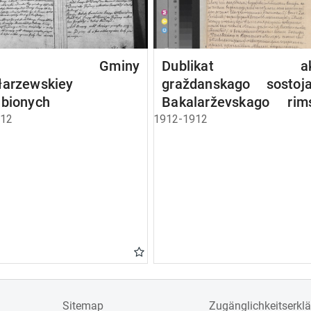
kta Gminy
Dublikat akt
łarzewskiey
graždanskago sostoja
ubionych
Bakalarževskago rim
kat. prichoda, rodivšich
812
1912-1912
brakosočetavšichsj
umieršich v 1912 g.
Sitemap
Zugänglichkeitserkl