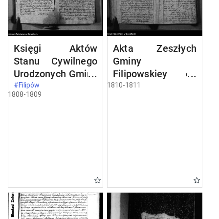
Księgi Aktów
Akta Zeszłych
Stanu Cywilnego
Gminy
Urodzonych Gminy
Filipowskiey od
i Parafij
1go Maja 1810 Ru
#Filipów
1810-1811
1808-1809
Filipowskiey
aż do ostatnich
Powiatu
dni Grudnia 1811 r.
Seynenskiego
Departamentu
Łomżyńskiego od
dnia pierwszego
Maja Roku
Tysięcznego
Osiemsetnego
Osmego do