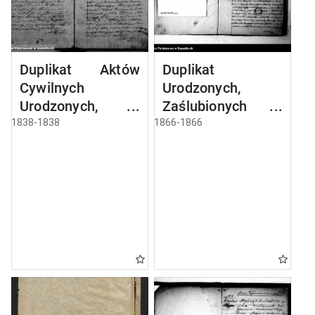
Duplikat Aktów
Duplikat
Cywilnych
Urodzonych,
Urodzonych,
Zaślubionych i
Zaślubionych i
Zmarłych
1838-1838
1866-1866
Umarłych
Wyznania
Filiponów z Gminy
Filipońskiego w
Zaboryszki pro
Gminie Zaboryszki
1838 r.
zamieszkałych w
r. 1866