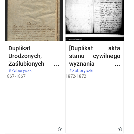
Duplikat
[Duplikat akta
Urodzonych,
stanu cywilnego
Zaślubionych i
wyznania
Zmarłych
filipońskiego w
#Zaboryszki
#Zaboryszki
1867-1867
1872-1872
Wyznania
Zaboryszkach
Filipońskiego w
1872 rok]
Gminie Zaboryszki
zamieszkałych w
1867 r.