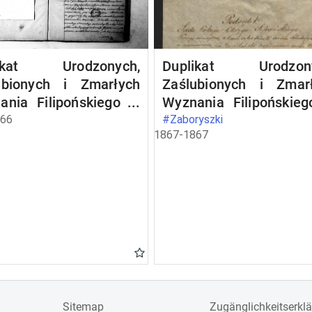
likat Urodzonych,
Duplikat Urodzony
ubionych i Zmarłych
Zaślubionych i Zmar
ania Filipońskiego w
Wyznania Filipońskie
nie Zaboryszki
Gminie Zaborys
866
#Zaboryszki
1867-1867
szkałych w r. 1866
zamieszkałych w 1867 r
Sitemap
Zugänglichkeitserkl