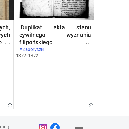
ch,
[Duplikat akta stanu
łych
cywilnego wyznania
go w
filipońskiego w
zki
Zaboryszkach 1872 rok]
#Zaboryszki
1872-1872
.
ärung