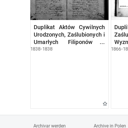
Duplikat Aktów Cywilnych
Dup
Urodzonych, Zaślubionych i
Zaśl
Umarłych Filiponów z
Wyzn
Gminy Zaboryszki pro 1838
Gmi
1838-1838
1866-1
r.
zamie
Archivar werden
Archive in Polen