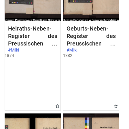
Heiraths-Neben-
Geburts-Neben-
Register des
Register des
Preussischen
Preussischen
Standes-Amtes
Standes-Amtes
#Miłki
#Miłki
1874
1882
Milken Kreis
Milken Kreis
Loetzen
Loetzen