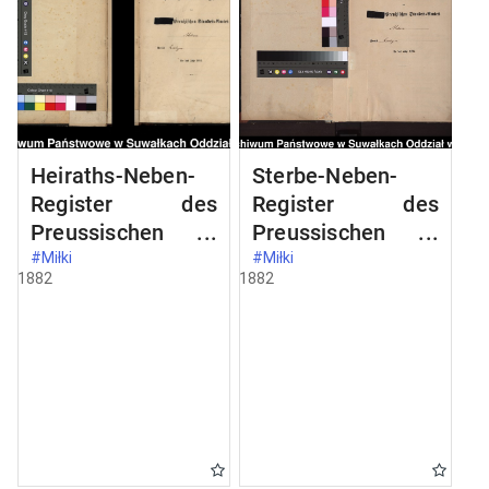
Heiraths-Neben-
Sterbe-Neben-
Register des
Register des
Preussischen
Preussischen
Standes-Amtes
Standes-Amtes
#Miłki
#Miłki
1882
1882
Milken Kreis
[Milken Kreis
Loetzen
Loetzen]