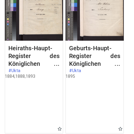
Heiraths-Haupt-
Geburts-Haupt-
Register des
Register des
Königlichen
Königlichen
Preussischen
Preussischen
#Ukta
#Ukta
1884,1888,1893
1895
Standes-Amtes
Standes-Amtes
Alt Ukta Kreis
Alt Ukta Kreis
Sensburg
Sensburg