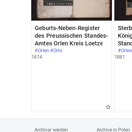
Geburts-Neben-Register
Ster
des Preussischen Standes-
Köni
Amtes Orlen Kreis Loetzen
Stan
Loet
#Orlen #Orło
#Orlen
1874
1881
Archivar werden
Archive in Polen