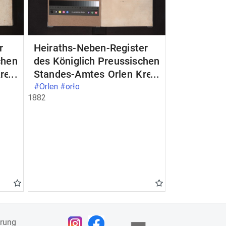
r
Heiraths-Neben-Register
chen
des Königlich Preussischen
reis
Standes-Amtes Orlen Kreis
Loetzen
#Orlen #orło
1882
ärung