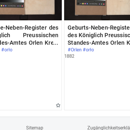
be-Neben-Register des
Geburts-Neben-Registe
glich Preussischen
des Königlich Preussis
des-Amtes Orlen Kreis
Standes-Amtes Orlen K
zen
Loetzen
 #orło
#Orlen #orło
1882
Sitemap
Zugänglichkeitserkl