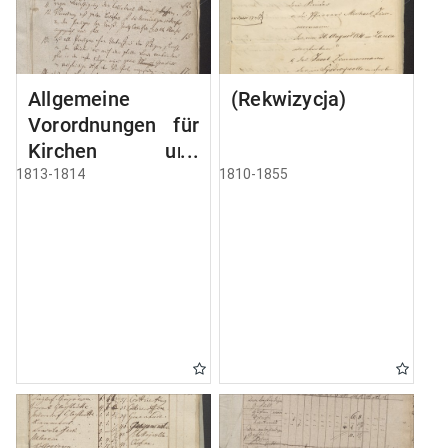
Allgemeine
(Rekwizycja)
Vorordnungen für
Kirchen und
Schulen
1813-1814
1810-1855
Rechnungen