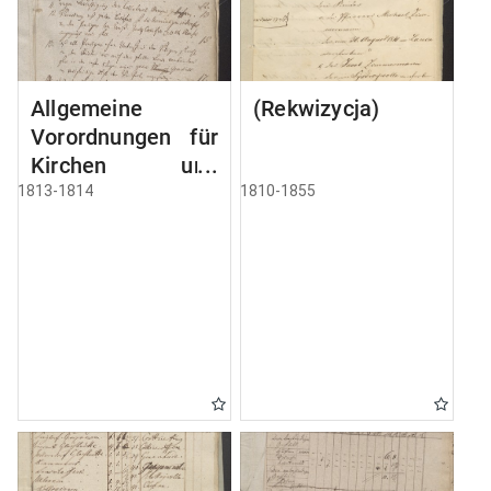
Allgemeine
(Rekwizycja)
Vorordnungen für
Kirchen und
Schulen
1813-1814
1810-1855
Rechnungen