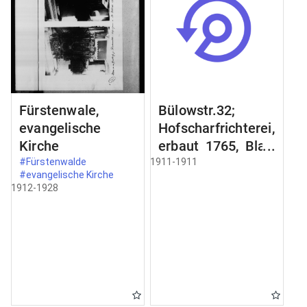
Fürstenwale,
Bülowstr.32;
evangelische
Hofscharfrichterei,
Kirche
erbaut 1765, Blatt
2;
#Fürstenwalde
1911-1911
#evangelische Kirche
Schmiedeeisernes
1912-1928
Gelände an der
Freitreppe;
Zimertür im
Erdgeschoss;
Schnitt a-b Schnit
durch;
Türbekleidung;