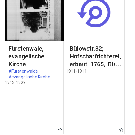
Fürstenwale,
Bülowstr.32;
evangelische
Hofscharfrichterei,
Kirche
erbaut 1765, Blatt
2;
#Fürstenwalde
1911-1911
#evangelische Kirche
Schmiedeeisernes
1912-1928
Gelände an der
Freitreppe;
Zimertür im
Erdgeschoss;
Schnitt a-b Schnit
durch;
Türbekleidung;