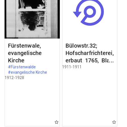
Fürstenwale,
Bülowstr.32;
evangelische
Hofscharfrichterei,
Kirche
erbaut 1765, Blatt
2;
#Fürstenwalde
1911-1911
#evangelische Kirche
Schmiedeeisernes
1912-1928
Gelände an der
Freitreppe;
Zimertür im
Erdgeschoss;
Schnitt a-b Schnit
durch;
Türbekleidung;