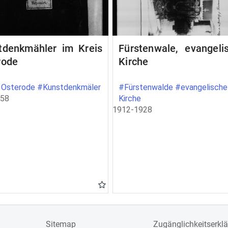
tdenkmähler im Kreis
Fürstenwale, evangeli
rode
Kirche
 Osterode #Kunstdenkmäler
#Fürstenwalde #evangelische
858
Kirche
1912-1928
Sitemap
Zugänglichkeitserkl