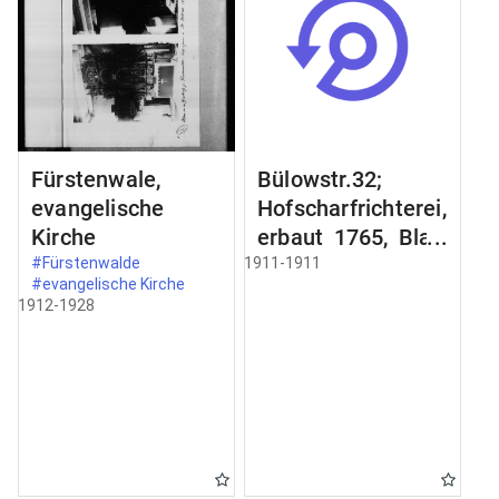
Fürstenwale,
Bülowstr.32;
evangelische
Hofscharfrichterei,
Kirche
erbaut 1765, Blatt
2;
#Fürstenwalde
1911-1911
#evangelische Kirche
Schmiedeeisernes
1912-1928
Gelände an der
Freitreppe;
Zimertür im
Erdgeschoss;
Schnitt a-b Schnit
durch;
Türbekleidung;