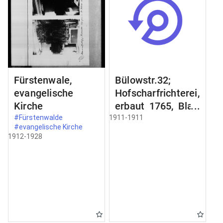
Fürstenwale,
Bülowstr.32;
evangelische
Hofscharfrichterei,
Kirche
erbaut 1765, Blatt
2;
#Fürstenwalde
1911-1911
#evangelische Kirche
Schmiedeeisernes
1912-1928
Gelände an der
Freitreppe;
Zimertür im
Erdgeschoss;
Schnitt a-b Schnit
durch;
Türbekleidung;