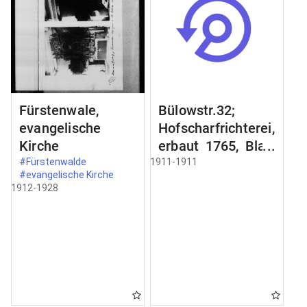
Fürstenwale,
Bülowstr.32;
evangelische
Hofscharfrichterei,
Kirche
erbaut 1765, Blatt
2;
#Fürstenwalde
1911-1911
#evangelische Kirche
Schmiedeeisernes
1912-1928
Gelände an der
Freitreppe;
Zimertür im
Erdgeschoss;
Schnitt a-b Schnit
durch;
Türbekleidung;