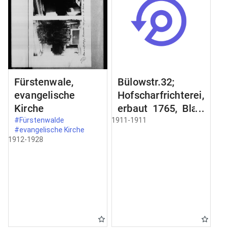
Fürstenwale,
Bülowstr.32;
evangelische
Hofscharfrichterei,
Kirche
erbaut 1765, Blatt
2;
#Fürstenwalde
1911-1911
#evangelische Kirche
Schmiedeeisernes
1912-1928
Gelände an der
Freitreppe;
Zimertür im
Erdgeschoss;
Schnitt a-b Schnit
durch;
Türbekleidung;