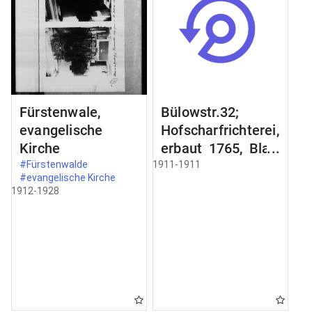
Fürstenwale,
Bülowstr.32;
evangelische
Hofscharfrichterei,
Kirche
erbaut 1765, Blatt
2;
#Fürstenwalde
1911-1911
#evangelische Kirche
Schmiedeeisernes
1912-1928
Gelände an der
Freitreppe;
Zimertür im
Erdgeschoss;
Schnitt a-b Schnit
durch;
Türbekleidung;