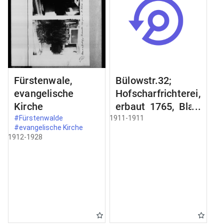
Fürstenwale,
Bülowstr.32;
evangelische
Hofscharfrichterei,
Kirche
erbaut 1765, Blatt
2;
#Fürstenwalde
1911-1911
#evangelische Kirche
Schmiedeeisernes
1912-1928
Gelände an der
Freitreppe;
Zimertür im
Erdgeschoss;
Schnitt a-b Schnit
durch;
Türbekleidung;