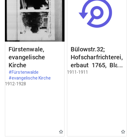
Fürstenwale,
Bülowstr.32;
evangelische
Hofscharfrichterei,
Kirche
erbaut 1765, Blatt
2;
#Fürstenwalde
1911-1911
#evangelische Kirche
Schmiedeeisernes
1912-1928
Gelände an der
Freitreppe;
Zimertür im
Erdgeschoss;
Schnitt a-b Schnit
durch;
Türbekleidung;