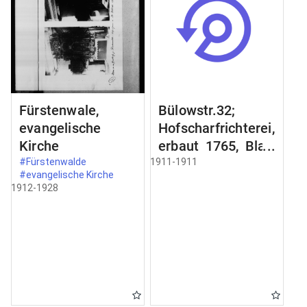
Fürstenwale,
Bülowstr.32;
evangelische
Hofscharfrichterei,
Kirche
erbaut 1765, Blatt
2;
#Fürstenwalde
1911-1911
#evangelische Kirche
Schmiedeeisernes
1912-1928
Gelände an der
Freitreppe;
Zimertür im
Erdgeschoss;
Schnitt a-b Schnit
durch;
Türbekleidung;