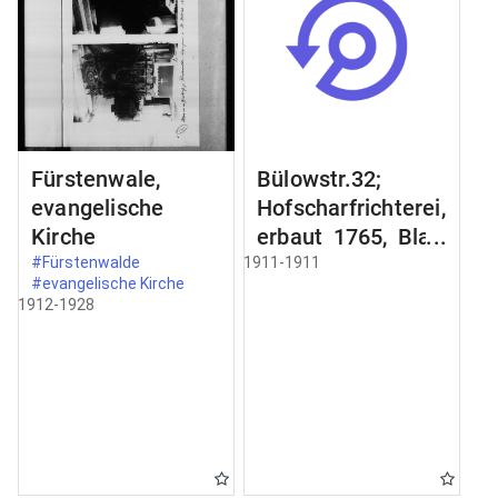
Fürstenwale,
Bülowstr.32;
evangelische
Hofscharfrichterei,
Kirche
erbaut 1765, Blatt
2;
#Fürstenwalde
1911-1911
#evangelische Kirche
Schmiedeeisernes
1912-1928
Gelände an der
Freitreppe;
Zimertür im
Erdgeschoss;
Schnitt a-b Schnit
durch;
Türbekleidung;