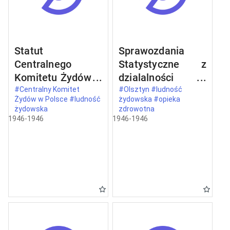
Statut
Sprawozdania
Centralnego
Statystyczne z
Komitetu Żydów w
dzialalności
Polsce
Wojewódzkiego
#Centralny Komitet
#Olsztyn #ludność
Żydów w Polsce #ludność
żydowska #opieka
Komitetu
żydowska
zdrowotna
Żydowskiego w
1946-1946
1946-1946
Olsztynie