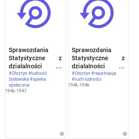
Sprawozdania
Sprawozdania
Statystyczne z
Statystyczne z
dzialalności
dzialalności
Wojewódzkiego
Wojewódzkiego
#Olsztyn #ludność
#Olsztyn #repatriacja
żydowska #opieka
#ruch ludności
Komitetu
Komitetu
społeczna
1946-1946
Żydowskiego w
Żydowskiego w
1946-1947
Olsztynie
Olsztynie