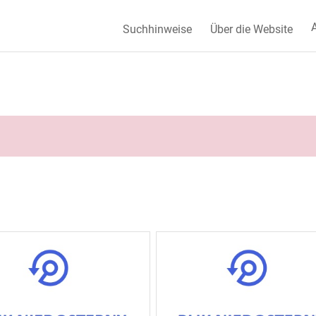
A
Suchhinweise
Über die Website