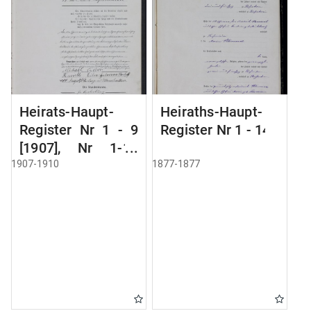
Heirats-Haupt-
Heiraths-Haupt-
Register Nr 1 - 9
Register Nr 1 - 14
[1907], Nr 1-11
[1908], Nr 1-16
1907-1910
1877-1877
[1909], Nr 1-12
[1910]