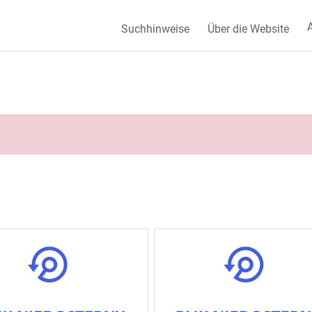
A
Suchhinweise
Über die Website