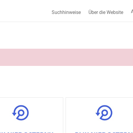
A
Suchhinweise
Über die Website