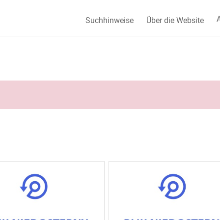
A
Suchhinweise
Über die Website