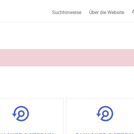
A
Suchhinweise
Über die Website