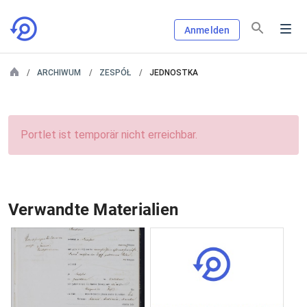
Anmelden
ARCHIWUM
ZESPÓŁ
JEDNOSTKA
Portlet ist temporär nicht erreichbar.
Verwandte Materialien