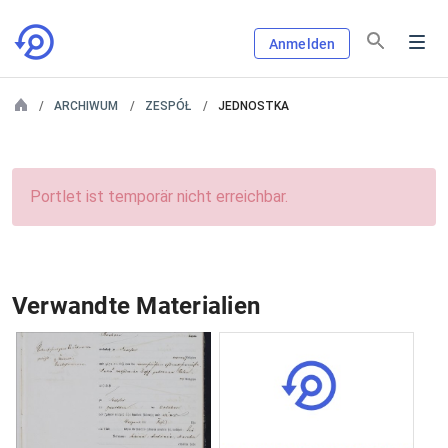
Anmelden
ARCHIWUM
ZESPÓŁ
JEDNOSTKA
Portlet ist temporär nicht erreichbar.
Verwandte Materialien