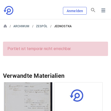
Anmelden
ARCHIWUM
ZESPÓŁ
JEDNOSTKA
Portlet ist temporär nicht erreichbar.
Verwandte Materialien