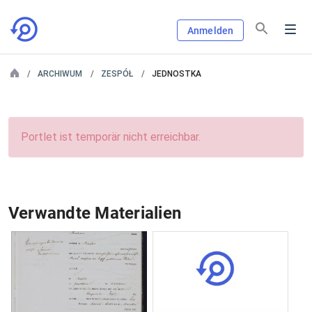
Anmelden
ARCHIWUM
ZESPÓŁ
JEDNOSTKA
Portlet ist temporär nicht erreichbar.
Verwandte Materialien