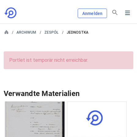
Anmelden
ARCHIWUM
ZESPÓŁ
JEDNOSTKA
Portlet ist temporär nicht erreichbar.
Verwandte Materialien