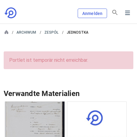
Anmelden
ARCHIWUM
ZESPÓŁ
JEDNOSTKA
Portlet ist temporär nicht erreichbar.
Verwandte Materialien