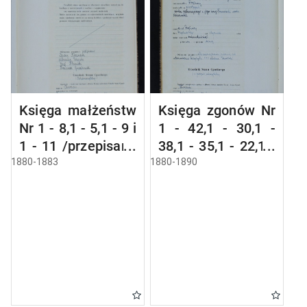
Księga małżeństw
Księga zgonów Nr
Nr 1 - 8,1 - 5,1 - 9 i
1 - 42,1 - 30,1 -
1 - 11 /przepisana
38,1 - 35,1 - 22,1 -
w języku polskim z
46,1 - 38,1 - 28, 1 -
1880-1883
1880-1890
oryginału
23,1 - 36 i 1 - 17
niemieckiego w
/przepisana w
dniach
języku polskim z
4.08.-8.08.1950/
oryginału niemiec-
kiego w dniach
28.06.-13.07.1950
/