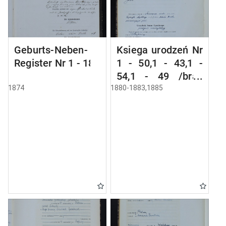
Geburts-Neben-
Ksiega urodzeń Nr
Register Nr 1 - 18
1 - 50,1 - 43,1 -
54,1 - 49 /brak
1884,i 1 - 51
1874
1880-1883,1885
/przepisana w
języku polskim z
oryginału
niemieckiego w
dniach 10.06.-
24.06.1950/